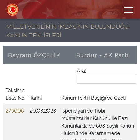
MİLLETVEKİLİNİN İMZASININ BULUNDUĞU
KANUN TEKLİFLERİ
Bayram ÖZÇELİK
Burdur - AK Parti
Ara:
Taksim/
Esas No
Tarihi
Kanun Teklifi Başlığı ve Özeti
2/5006
20.03.2023
İspençiyari ve Tıbbi
Müstahzarlar Kanunu ile Bazı
Kanunlarda ve 663 Sayılı Kanun
Hükmünde Kararnamede