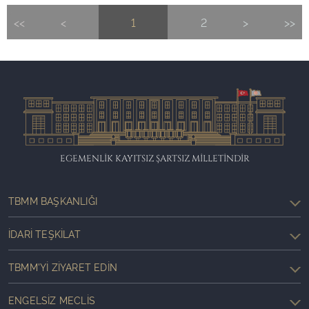
<<
<
1
2
>
>>
EGEMENLİK KAYITSIZ ŞARTSIZ MİLLETİNDİR
TBMM BAŞKANLIĞI
İDARI TEŞKILAT
TBMM'YI ZIYARET EDIN
ENGELSIZ MECLIS