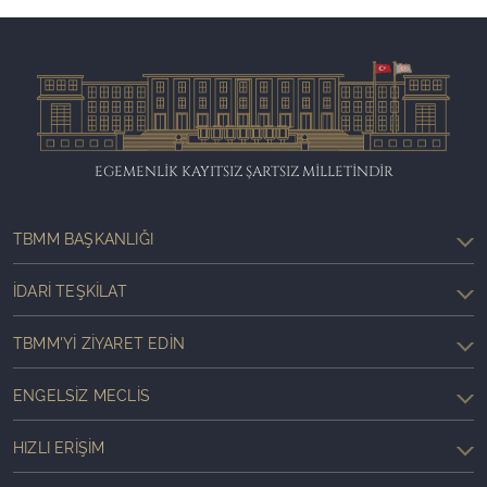
EGEMENLİK KAYITSIZ ŞARTSIZ MİLLETİNDİR
TBMM BAŞKANLIĞI
İDARI TEŞKILAT
TBMM'YI ZIYARET EDIN
ENGELSIZ MECLIS
HIZLI ERIŞIM