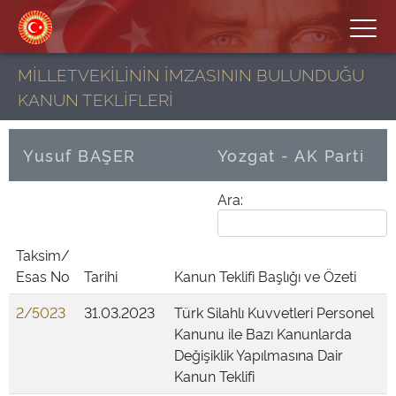
MİLLETVEKİLİNİN İMZASININ BULUNDUĞU
KANUN TEKLİFLERİ
Yusuf BAŞER
Yozgat - AK Parti
Ara:
Taksim/
Esas No
Tarihi
Kanun Teklifi Başlığı ve Özeti
2/5023
31.03.2023
Türk Silahlı Kuvvetleri Personel
Kanunu ile Bazı Kanunlarda
Değişiklik Yapılmasına Dair
Kanun Teklifi