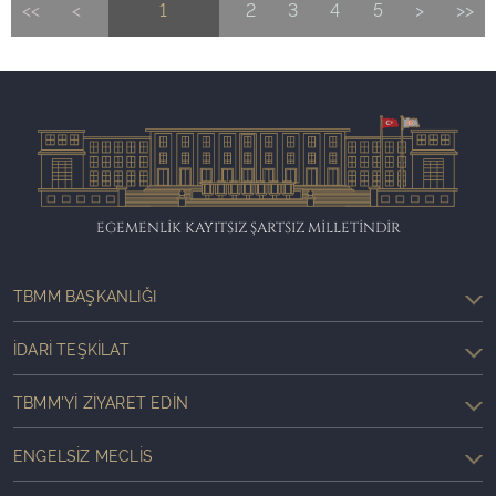
<<
<
1
2
3
4
5
>
>>
EGEMENLİK KAYITSIZ ŞARTSIZ MİLLETİNDİR
TBMM BAŞKANLIĞI
İDARI TEŞKILAT
TBMM'YI ZIYARET EDIN
ENGELSIZ MECLIS