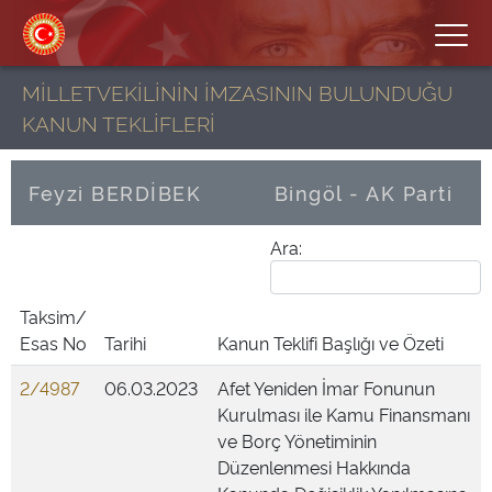
MİLLETVEKİLİNİN İMZASININ BULUNDUĞU
KANUN TEKLİFLERİ
Feyzi BERDİBEK
Bingöl - AK Parti
Ara:
Taksim/
Esas No
Tarihi
Kanun Teklifi Başlığı ve Özeti
2/4987
06.03.2023
Afet Yeniden İmar Fonunun
Kurulması ile Kamu Finansmanı
ve Borç Yönetiminin
Düzenlenmesi Hakkında