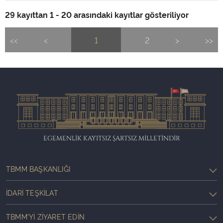
29 kayıttan 1 - 20 arasındaki kayıtlar gösteriliyor
<<
<
1
2
>
>>
EGEMENLİK KAYITSIZ ŞARTSIZ MİLLETİNDİR
TBMM BAŞKANLIĞI
İDARI TEŞKILAT
TBMM'YI ZIYARET EDIN