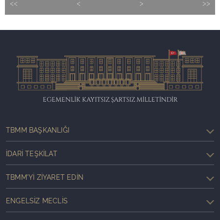
<<
<
>
>>
EGEMENLİK KAYITSIZ ŞARTSIZ MİLLETİNDİR
TBMM BAŞKANLIĞI
İDARI TEŞKILAT
TBMM'YI ZIYARET EDIN
ENGELSIZ MECLIS