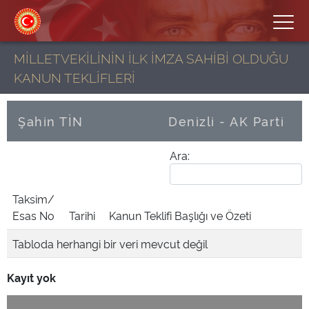
MİLLETVEKİLİNİN İLK İMZA SAHİBİ OLDUĞU
KANUN TEKLİFLERİ
Şahin TİN
Denizli - AK Parti
Ara:
Taksim/
Esas No
Tarihi
Kanun Teklifi Başlığı ve Özeti
Tabloda herhangi bir veri mevcut değil
Kayıt yok