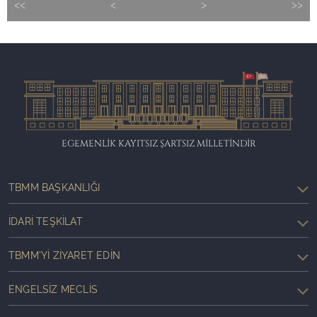
<<
<
>
>>
EGEMENLİK KAYITSIZ ŞARTSIZ MİLLETİNDİR
TBMM BAŞKANLIĞI
İDARI TEŞKILAT
TBMM'YI ZIYARET EDIN
ENGELSIZ MECLIS