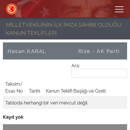
MİLLETVEKİLİNİN İLK İMZA SAHİBİ OLDUĞU
KANUN TEKLİFLERİ
Hasan KARAL
Rize - AK Parti
Ara:
Taksim/
Esas No
Tarihi
Kanun Teklifi Başlığı ve Özeti
Tabloda herhangi bir veri mevcut değil
Kayıt yok