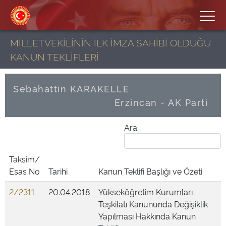
MİLLETVEKİLİNİN İLK İMZA SAHİBİ OLDUĞU
KANUN TEKLİFLERİ
Sebahattin KARAKELLE
Erzincan - AK Parti
Ara:
Taksim/
Esas No
Tarihi
Kanun Teklifi Başlığı ve Özeti
2/2311
20.04.2018
Yükseköğretim Kurumları
Teşkilatı Kanununda Değişiklik
Yapılması Hakkında Kanun