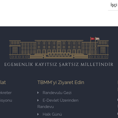
İşçi
EGEMENLİK KAYITSIZ ŞARTSIZ MİLLETİNDİR
ilat
TBMM'yi Ziyaret Edin
kreter
Randevulu Gezi
misyonu
E-Devlet Üzerinden
Randevu
Halk Günü