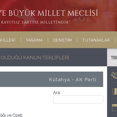
E BÜYÜK MİLLET MECLİSİ
KAYITSIZ ŞARTSIZ MİLLETİNDİR”
KİLLERİ
YASAMA
DENETİM
TUTANAKLAR
Bİ OLDUĞU KANUN TEKLİFLERİ
TB
Kütahya - AK Parti
Ara:
lığı ve Özeti