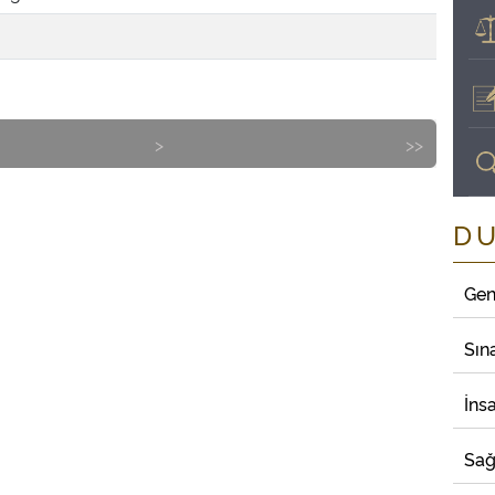
>
>>
D
Gen
Sın
İns
Sağ