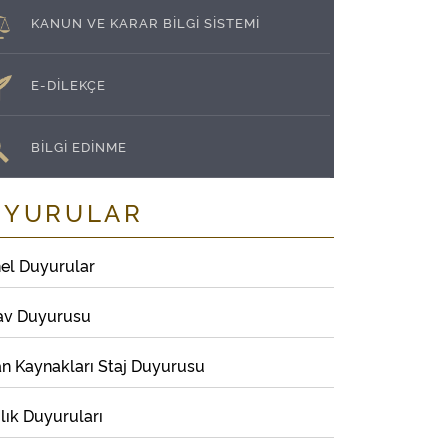
KANUN VE KARAR BİLGİ SİSTEMİ
E-DİLEKÇE
BİLGİ EDİNME
UYURULAR
el Duyurular
av Duyurusu
an Kaynakları Staj Duyurusu
lık Duyuruları