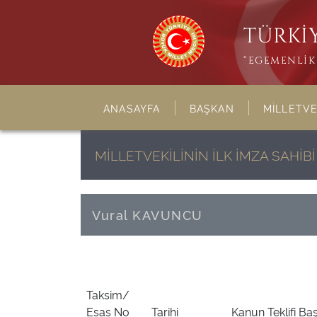
TÜRKİY
“EGEMENLİK 
ANASAYFA
BAŞKAN
MİLLETVE
MİLLETVEKİLİNİN İLK İMZA SAHİ
Vural KAVUNCU
Taksim/
Esas No
Tarihi
Kanun Teklifi Baş