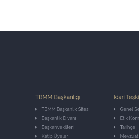
TBMM Başkanlığı
İdari Teşk
TBMM Başkanlık Sitesi
Genel Se
Başkanlık Divanı
Etik Ko
Başkanvekilleri
Tarihçe
Katip Üyeler
Mevzuat