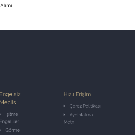
 Alımı
Engelsiz
Hızlı Erişim
Meclis
Çerez Politikası
İşitme
Aydınlatma
Engelliler
Metni
Görme