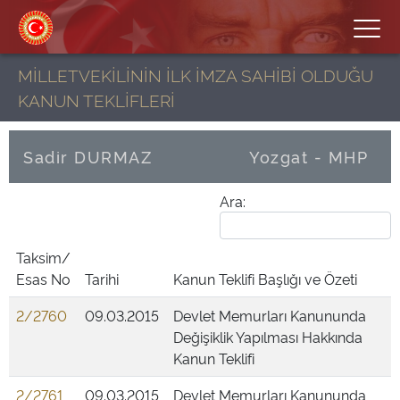
MİLLETVEKİLİNİN İLK İMZA SAHİBİ OLDUĞU
KANUN TEKLİFLERİ
Sadir DURMAZ
Yozgat - MHP
Ara:
Taksim/
Esas No
Tarihi
Kanun Teklifi Başlığı ve Özeti
2/2760
09.03.2015
Devlet Memurları Kanununda
Değişiklik Yapılması Hakkında
Kanun Teklifi
2/2761
09.03.2015
Devlet Memurları Kanununda