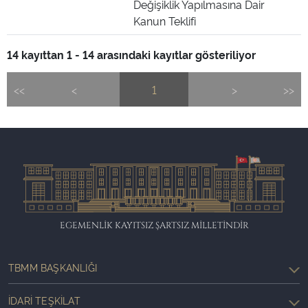
Değişiklik Yapılmasına Dair
Kanun Teklifi
14 kayıttan 1 - 14 arasındaki kayıtlar gösteriliyor
<<
<
1
>
>>
EGEMENLİK KAYITSIZ ŞARTSIZ MİLLETİNDİR
TBMM BAŞKANLIĞI
İDARI TEŞKILAT