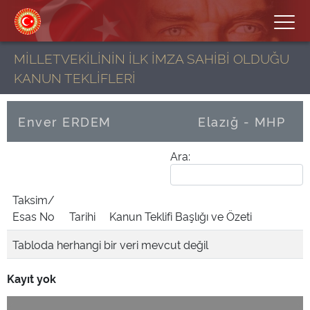
MİLLETVEKİLİNİN İLK İMZA SAHİBİ OLDUĞU
KANUN TEKLİFLERİ
Enver ERDEM
Elazığ - MHP
Ara:
Taksim/
Esas No
Tarihi
Kanun Teklifi Başlığı ve Özeti
Tabloda herhangi bir veri mevcut değil
Kayıt yok