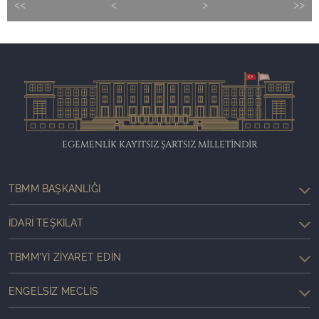
<<
<
>
>>
EGEMENLİK KAYITSIZ ŞARTSIZ MİLLETİNDİR
TBMM BAŞKANLIĞI
İDARI TEŞKILAT
TBMM'YI ZIYARET EDIN
ENGELSIZ MECLIS