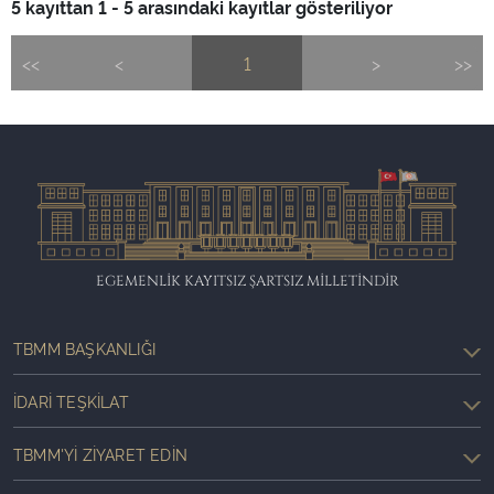
5 kayıttan 1 - 5 arasındaki kayıtlar gösteriliyor
<<
<
1
>
>>
EGEMENLİK KAYITSIZ ŞARTSIZ MİLLETİNDİR
TBMM BAŞKANLIĞI
İDARI TEŞKILAT
TBMM'YI ZIYARET EDIN