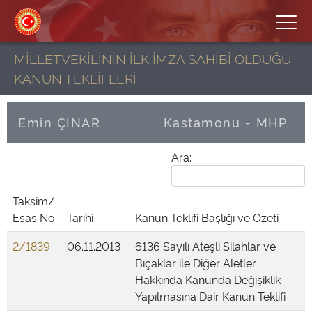
MİLLETVEKİLİNİN İLK İMZA SAHİBİ OLDUĞU
KANUN TEKLİFLERİ
Emin ÇINAR
Kastamonu - MHP
Ara:
Taksim/
Esas No
Tarihi
Kanun Teklifi Başlığı ve Özeti
2/1839
06.11.2013
6136 Sayılı Ateşli Silahlar ve
Bıçaklar ile Diğer Aletler
Hakkında Kanunda Değişiklik
Yapılmasına Dair Kanun Teklifi