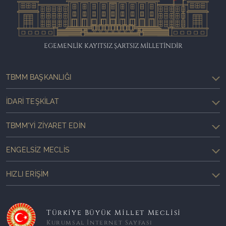
EGEMENLİK KAYITSIZ ŞARTSIZ MİLLETİNDİR
TBMM BAŞKANLIĞI
İDARI TEŞKILAT
TBMM'YI ZIYARET EDIN
ENGELSIZ MECLIS
HIZLI ERIŞIM
Türkiye Büyük Millet Meclisi
Kurumsal İnternet Sayfası