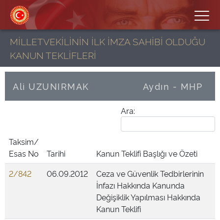
MİLLETVEKİLİNİN İLK İMZA SAHİBİ OLDUĞU
KANUN TEKLİFLERİ
Ali UZUNIRMAK
Aydın - MHP
Ara:
Taksim/
Esas No
Tarihi
Kanun Teklifi Başlığı ve Özeti
2/842
06.09.2012
Ceza ve Güvenlik Tedbirlerinin
İnfazı Hakkında Kanunda
Değişiklik Yapılması Hakkında
Kanun Teklifi