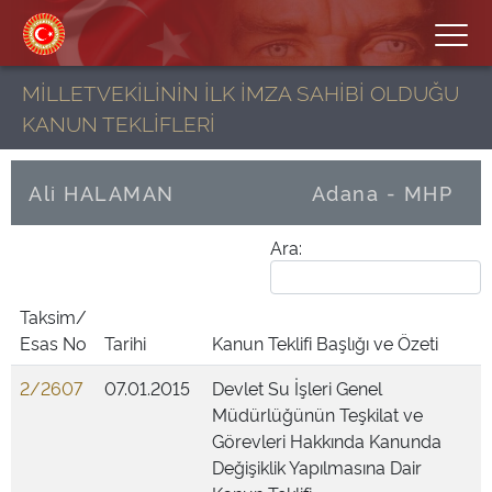
MİLLETVEKİLİNİN İLK İMZA SAHİBİ OLDUĞU
KANUN TEKLİFLERİ
Ali HALAMAN
Adana - MHP
Ara:
Taksim/
Esas No
Tarihi
Kanun Teklifi Başlığı ve Özeti
2/2607
07.01.2015
Devlet Su İşleri Genel
Müdürlüğünün Teşkilat ve
Görevleri Hakkında Kanunda
Değişiklik Yapılmasına Dair