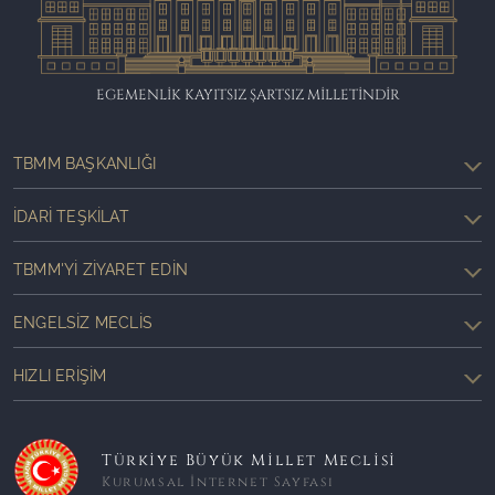
EGEMENLİK KAYITSIZ ŞARTSIZ MİLLETİNDİR
TBMM BAŞKANLIĞI
İDARI TEŞKILAT
TBMM'YI ZIYARET EDIN
ENGELSIZ MECLIS
HIZLI ERIŞIM
Türkiye Büyük Millet Meclisi
Kurumsal İnternet Sayfası