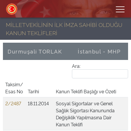
MİLLETVEKİLİNİN İLK İMZA SAHİBİ OLDUĞU
KANUN TEKLİFLERİ
Durmuşali TORLAK
İstanbul - MHP
Ara:
Taksim/
Esas No
Tarihi
Kanun Teklifi Başlığı ve Özeti
2/2487
18.11.2014
Sosyal Sigortalar ve Genel
Sağlık Sigortası Kanununda
Değişiklik Yapılmasına Dair
Kanun Teklifi