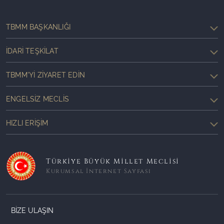
TBMM BAŞKANLIĞI
İDARI TEŞKILAT
TBMM'YI ZIYARET EDIN
ENGELSIZ MECLIS
HIZLI ERIŞIM
Türkiye Büyük Millet Meclisi
Kurumsal İnternet Sayfası
BİZE ULAŞIN