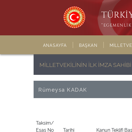
TÜRKİY
“EGEMENLİK 
ANASAYFA
BAŞKAN
MİLLETVE
MİLLETVEKİLİNİN İLK İMZA SAHİ
Rümeysa KADAK
Taksim/
Esas No
Tarihi
Kanun Teklifi Baş