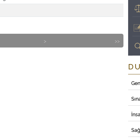
>
>>
D
Gen
Sın
İns
Sağ