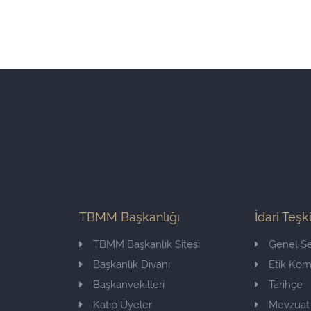
TBMM Başkanlığı
İdari Teşk
TBMM Başkanlık Sitesi
Genel Se
Başkanlık Divanı
Etik Ko
Başkanvekilleri
Tarihçe
Katip Üyeler
Mevzuat