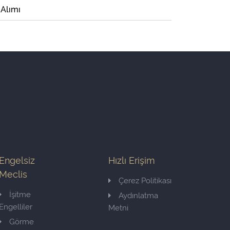
 Alımı
Engelsiz
Hızlı Erişim
Meclis
Çerez Politikası
İşitme
Aydınlatma
Engelliler
Metni
Görme