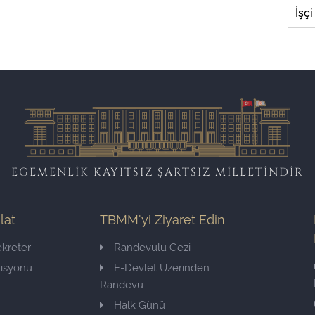
İşçi
EGEMENLİK KAYITSIZ ŞARTSIZ MİLLETİNDİR
ilat
TBMM'yi Ziyaret Edin
kreter
Randevulu Gezi
misyonu
E-Devlet Üzerinden
Randevu
Halk Günü