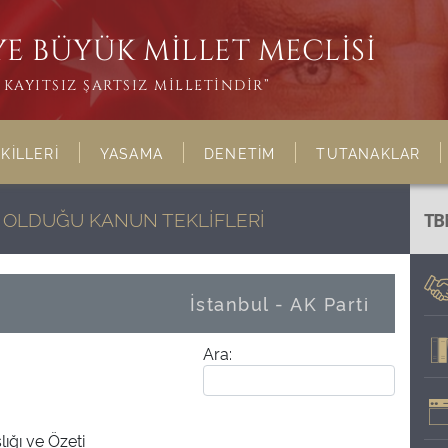
E BÜYÜK MİLLET MECLİSİ
KAYITSIZ ŞARTSIZ MİLLETİNDİR”
KİLLERİ
YASAMA
DENETİM
TUTANAKLAR
Bİ OLDUĞU KANUN TEKLİFLERİ
TB
İstanbul - AK Parti
Ara:
lığı ve Özeti