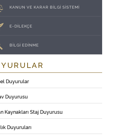
KANUN VE KARAR BİLGİ SİSTEMİ
E-DİLEKÇE
BİLGİ EDİNME
UYURULAR
el Duyurular
av Duyurusu
an Kaynakları Staj Duyurusu
lık Duyuruları