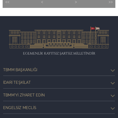
<<
<
>
>>
EGEMENLİK KAYITSIZ ŞARTSIZ MİLLETİNDİR
TBMM BAŞKANLIĞI
İDARI TEŞKILAT
TBMM'YI ZIYARET EDIN
ENGELSIZ MECLIS