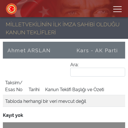
MİLLETVEKİLİNİN İLK İMZA SAHİBİ OLDUĞU
KANUN TEKLİFLERİ
Ahmet ARSLAN
Kars - AK Parti
Ara:
Taksim/
Esas No
Tarihi
Kanun Teklifi Başlığı ve Özeti
Tabloda herhangi bir veri mevcut değil
Kayıt yok