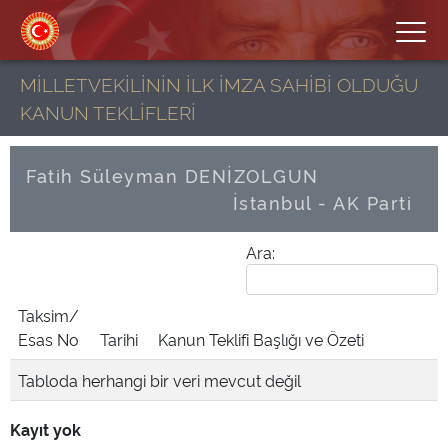
MİLLETVEKİLİNİN İLK İMZA SAHİBİ OLDUĞU
KANUN TEKLİFLERİ
Fatih Süleyman DENİZOLGUN
İstanbul - AK Parti
Ara:
Taksim/
Esas No
Tarihi
Kanun Teklifi Başlığı ve Özeti
Tabloda herhangi bir veri mevcut değil
Kayıt yok