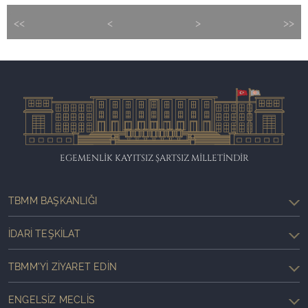
<<
<
>
>>
EGEMENLİK KAYITSIZ ŞARTSIZ MİLLETİNDİR
TBMM BAŞKANLIĞI
İDARI TEŞKILAT
TBMM'YI ZIYARET EDIN
ENGELSIZ MECLIS