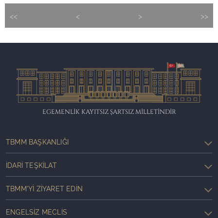
<<
<
>
>>
EGEMENLİK KAYITSIZ ŞARTSIZ MİLLETİNDİR
TBMM BAŞKANLIĞI
İDARI TEŞKILAT
TBMM'YI ZIYARET EDIN
ENGELSIZ MECLIS