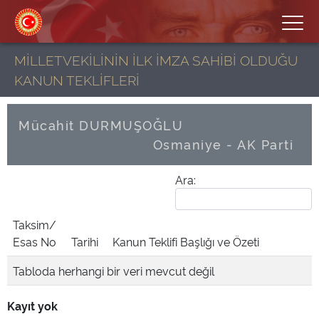
MİLLETVEKİLİNİN İLK İMZA SAHİBİ OLDUĞU
KANUN TEKLİFLERİ
Mücahit DURMUŞOĞLU
Osmaniye - AK Parti
Ara:
Taksim/
Esas No
Tarihi
Kanun Teklifi Başlığı ve Özeti
Tabloda herhangi bir veri mevcut değil
Kayıt yok