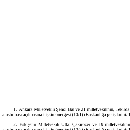
1.-
Ankara Milletvekili Şenol Bal ve 21 milletvekilinin, Tekirda
araştırması açılmasına ilişkin önergesi (10/1) (Başkanlığa geliş tarihi:
2.-
Eskişehir Milletvekili Utku Çakırözer ve 19 milletvekilini
araştırması açılmasına ilişkin önergesi (10/2) (Başkanlığa geliş tarihi: